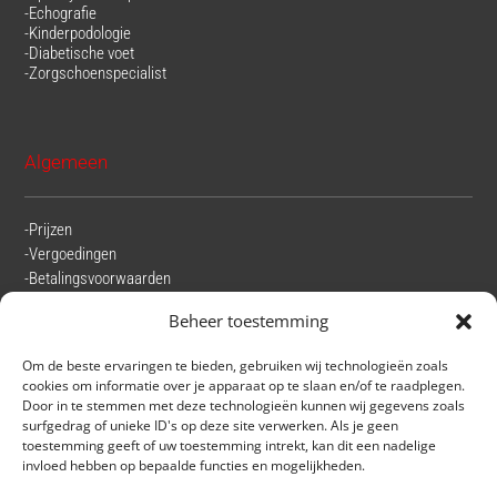
-Echografie
-Kinderpodologie
-Diabetische voet
-Zorgschoenspecialist
Algemeen
-Prijzen
-Vergoedingen
-Betalingsvoorwaarden
-Beoordelingen
Beheer toestemming
-Privacyverklaring
-Klachtenregeling
Om de beste ervaringen te bieden, gebruiken wij technologieën zoals
cookies om informatie over je apparaat op te slaan en/of te raadplegen.
Door in te stemmen met deze technologieën kunnen wij gegevens zoals
surfgedrag of unieke ID's op deze site verwerken. Als je geen
toestemming geeft of uw toestemming intrekt, kan dit een nadelige
Contact
invloed hebben op bepaalde functies en mogelijkheden.