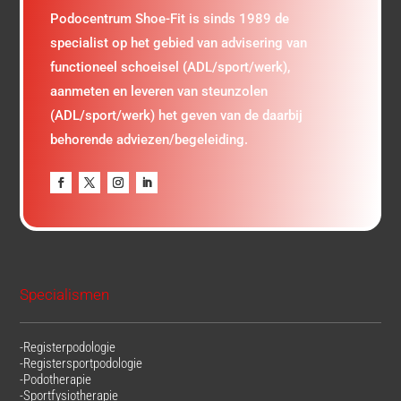
Podocentrum Shoe-Fit is sinds 1989 de
specialist op het gebied van advisering van
functioneel schoeisel (ADL/sport/werk),
aanmeten en leveren van steunzolen
(ADL/sport/werk) het geven van de daarbij
behorende adviezen/begeleiding.
Specialismen
-Registerpodologie
-Registersportpodologie
-Podotherapie
-Sportfysiotherapie