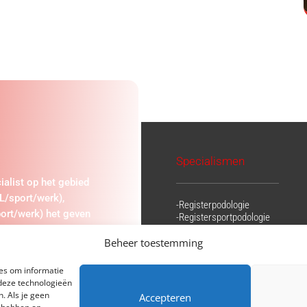
Specialismen
alist op het gebied
L/sport/werk),
-Registerpodologie
ort/werk) het geven
-Registersportpodologie
ng.
-Podotherapie
Beheer toestemming
-Sportfysiotherapie
-Echografie
-Kinderpodologie
ies om informatie
-Diabetische voet
 deze technologieën
-Zorgschoenspecialist
. Als je geen
Accepteren