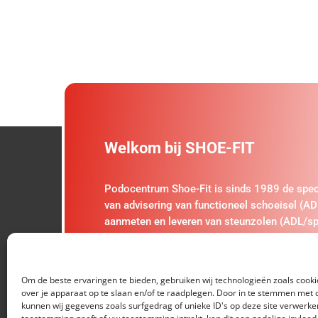
Welkom bij SHOE-FIT
Podocentrum Shoe-Fit is sinds 1989 de speci
van advisering van functioneel schoeisel (AD
aanmeten en leveren van steunzolen (ADL/sp
van de daarbij behorende adviezen/begeleidi
Om de beste ervaringen te bieden, gebruiken wij technologieën zoals cook
over je apparaat op te slaan en/of te raadplegen. Door in te stemmen met
kunnen wij gegevens zoals surfgedrag of unieke ID's op deze site verwerken