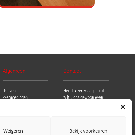
Algemeen
Contact
-Prijzen
Heeft u een vraag, tip of
-Vergoedingen
wilt u ons gewoon even
-Betalingsvoorwaarden
spreken? Neem dan
-Beoordelingen
gerust contact op met
-Privacyverklaring
ons.
-Klachtenregeling
Klik hier voor onze
Weigeren
Bekijk voorkeuren
contact pagina