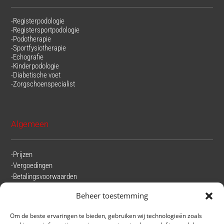
-Registerpodologie
-Registersportpodologie
-Podotherapie
-Sportfysiotherapie
-Echografie
-Kinderpodologie
-Diabetische voet
-Zorgschoenspecialist
Algemeen
-Prijzen
-Vergoedingen
-Betalingsvoorwaarden
-Beoordelingen
Beheer toestemming
-Privacyverklaring
-Klachtenregeling
Om de beste ervaringen te bieden, gebruiken wij technologieën zoals