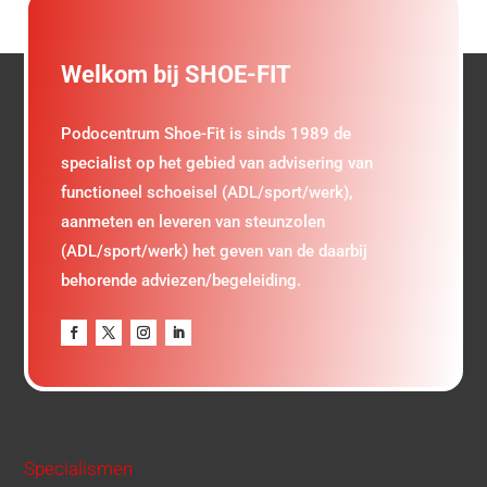
Welkom bij SHOE-FIT
Podocentrum Shoe-Fit is sinds 1989 de
specialist op het gebied van advisering van
functioneel schoeisel (ADL/sport/werk),
aanmeten en leveren van steunzolen
(ADL/sport/werk) het geven van de daarbij
behorende adviezen/begeleiding.
Specialismen