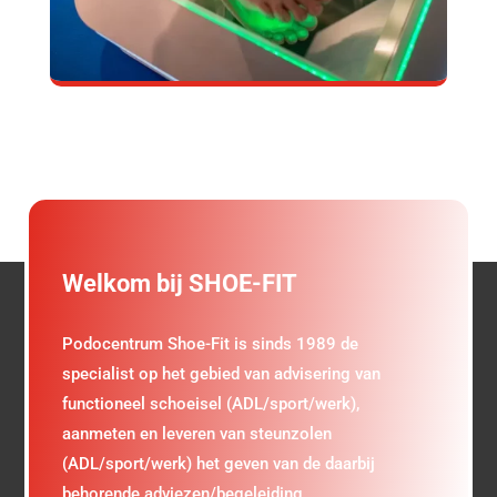
Welkom bij SHOE-FIT
Podocentrum Shoe-Fit is sinds 1989 de
specialist op het gebied van advisering van
functioneel schoeisel (ADL/sport/werk),
aanmeten en leveren van steunzolen
(ADL/sport/werk) het geven van de daarbij
behorende adviezen/begeleiding.