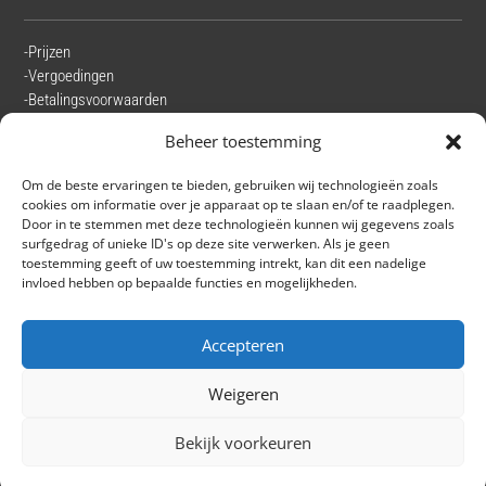
-Prijzen
-Vergoedingen
-Betalingsvoorwaarden
-Beoordelingen
Beheer toestemming
-Privacyverklaring
-Klachtenregeling
Om de beste ervaringen te bieden, gebruiken wij technologieën zoals
cookies om informatie over je apparaat op te slaan en/of te raadplegen.
Door in te stemmen met deze technologieën kunnen wij gegevens zoals
surfgedrag of unieke ID's op deze site verwerken. Als je geen
toestemming geeft of uw toestemming intrekt, kan dit een nadelige
Contact
invloed hebben op bepaalde functies en mogelijkheden.
Heeft u een vraag, tip of wilt u ons gewoon even spreken? Neem dan
Accepteren
gerust contact op met ons.
Weigeren
Klik hier voor onze contact pagina
Bekijk voorkeuren