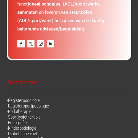
functioneel schoeisel (ADL/sport/werk),
aanmeten en leveren van steunzolen
(ADL/sport/werk) het geven van de daarbij
behorende adviezen/begeleiding.
Specialismen
-Registerpodologie
-Registersportpodologie
-Podotherapie
-Sportfysiotherapie
-Echografie
-Kinderpodologie
-Diabetische voet